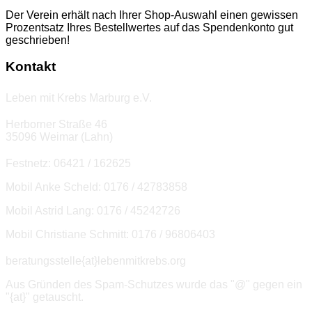
Der Verein erhält nach Ihrer Shop-Auswahl einen gewissen
Prozentsatz Ihres Bestellwertes auf das Spendenkonto gut
geschrieben!
Kontakt
Leben mit Krebs Marburg e.V.
Herborner Straße 46
35096 Weimar (Lahn)
Festnetz: 06421 / 162625
Mobil Anke Scheld: 0176 / 42783858
Mobil Astrid Lang: 0176 / 45242726
Mobil Christiane Schmitt: 0176 / 96806403
beratungsstelle{at}lebenmitkrebs.org
Aus Gründen des Spam-Schutzes wurde das "@" gegen ein
"{at}" getauscht.