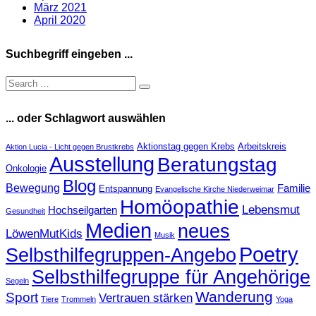
März 2021
April 2020
Suchbegriff eingeben ...
... oder Schlagwort auswählen
Aktionstag gegen Krebs
Arbeitskreis
Aktion Lucia - Licht gegen Brustkrebs
Ausstellung
Beratungstag
Onkologie
Blog
Bewegung
Familie
Entspannung
Evangelische Kirche Niederweimar
Homöopathie
Lebensmut
Hochseilgarten
Gesundheit
Medien
neues
LöwenMutKids
Musik
Poetry
Selbsthilfegruppen-Angebo
Selbsthilfegruppe für Angehörige
Segeln
Wanderung
Sport
Vertrauen stärken
Tiere
Trommeln
Yoga